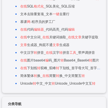
在线
SQL
格式化
_SQL美化_SQL压缩
文本去除重复项_文本
一键
去重行
慕课
网
-程序员的梦工厂
在线
代码
编辑器
_代码高亮_代码
编辑
在线
中文分词_
在线
关键词抽取_
在线
文章
关键字提取
文章
生成器_狗屁不通
文章
生成器
中文汉字
转
拼音_
在线
汉字
转
拼音
工具
_带声调拼音
在线
图片base64
编
码_图片
转
Base64_Base64
转
图片
在线
下划线
转
驼峰_驼峰
转
下划线_首字母大写_首字母小写
简体繁体
转
换_
在线
简繁
转
换_中文简繁互
转
Unicode
转
中文_中文
转
Unicode_Unicode中文互
转
分类导航