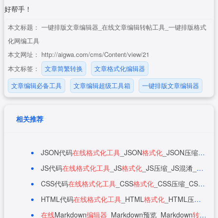
好帮手！
本文标题：
一键排版文章编辑器_在线文章编辑转帖工具_一键排版格式
化网编工具
本文网址：
http://aigwa.com/cms/Content/view/21
本文标签：
文章简繁转换
文章格式化编辑器
文章编辑必备工具
文章编辑超级工具箱
一键排版文章编辑器
相关推荐
JSON代码
在线
格式化
工具
_JSON
格式化
_JSON压缩_JSON解析_UNICODE与中文互
JS代码
在线
格式化
工具
_JS
格式化
_JS压缩_JS混淆_JS
在线
CSS代码
在线
格式化
工具
_CSS
格式化
_CSS压缩_CSS
在线
HTML代码
在线
格式化
工具
_HTML
格式化
_HTML压缩_HTML
在线
Markdown
编辑器
_Markdown预览_Markdown
转
html